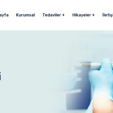
ayfa
Kurumsal
Tedaviler
Hikayeler
İleti
i