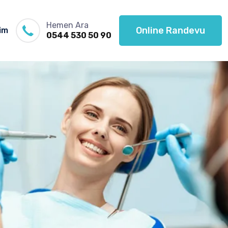
Hemen Ara
Online Randevu
şim
0544 530 50 90