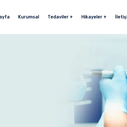
ayfa
Kurumsal
Tedaviler
Hikayeler
İleti