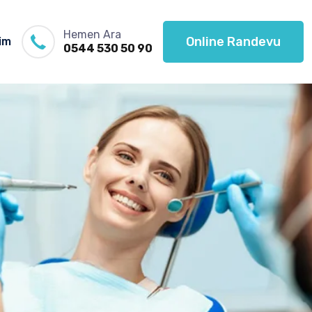
Hemen Ara
Online Randevu
şim
0544 530 50 90