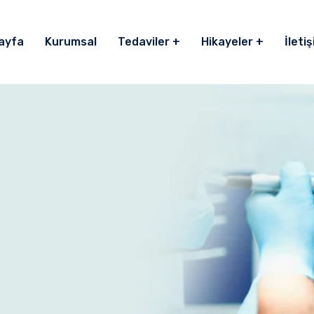
ayfa
Kurumsal
Tedaviler
Hikayeler
İleti