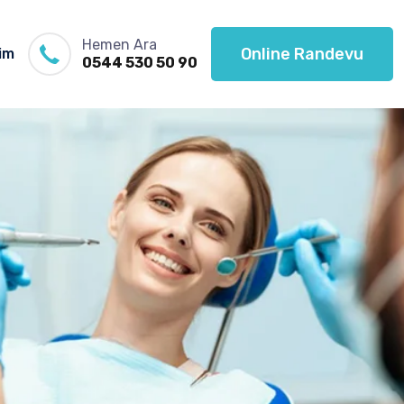
Hemen Ara
Online Randevu
şim
0544 530 50 90