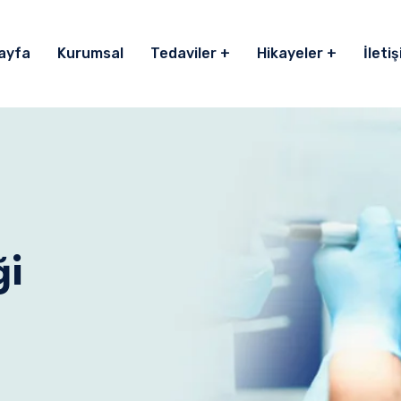
ayfa
Kurumsal
Tedaviler
Hikayeler
İleti
ği