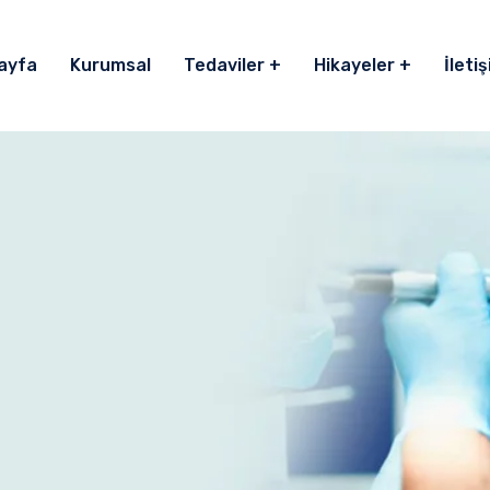
ayfa
Kurumsal
Tedaviler
Hikayeler
İleti