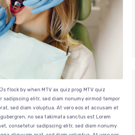
DJs flock by when MTV ax quiz prog MTV quiz
r sadipscing elitr, sed diam nonumy eirmod tempor
rat, sed diam voluptua. At vero eos et accusam et
d gubergren, no sea takimata sanctus est Lorem
met, consetetur sadipscing elitr, sed diam nonumy
agna aliquyam erat, sed diam voluptua. At vero eos