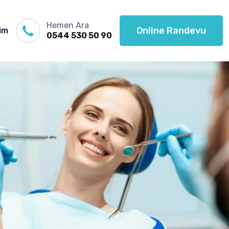
Hemen Ara
Online Randevu
şim
0544 530 50 90