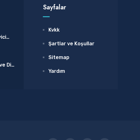
Sayfalar
Kvkk
ici
Şartlar ve Koşullar
taki
lı
Sitemap
ve Diş
Yardım