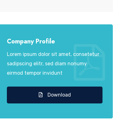
Company Profile
Lorem ipsum dolor sit amet, consetetur
sadipscing elitr, sed diam nonumy
eirmod tempor invidunt
Download