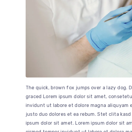
The quick, brown fox jumps over a lazy dog. 
graced Lorem ipsum dolor sit amet, consetetu
invidunt ut labore et dolore magna aliquyam e
justo duo dolores et ea rebum. Stet clita kas
ipsum dolor sit amet. Lorem ipsum dolor sit a
eirmod tempor invidunt ut labore et dolore m