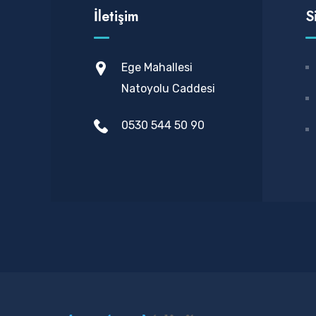
İletişim
S
Ege Mahallesi
Natoyolu Caddesi
0530 544 50 90