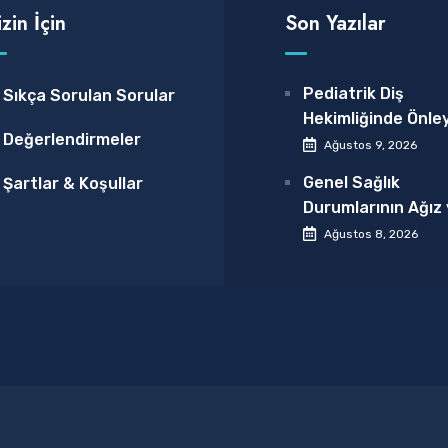
izin İçin
Son Yazılar
Pediatrik Diş
Sıkça Sorulan Sorular
Hekimliğinde Önley
Değerlendirmeler
Tedaviler: Mamak’
Ağustos 9, 2026
Minikler İçin Sağlık
Genel Sağlık
Şartlar & Koşullar
Başlangıçlar 2026
Durumlarının Ağız 
Sağlığına Etkileri:
Ağustos 8, 2026
Diyabet ve Kalp
Hastalıkları 2026