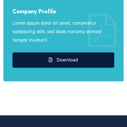
Company Profile
Lorem ipsum dolor sit amet, consetetur
sadipscing elitr, sed diam nonumy eirmod
tempor invidunt
Download